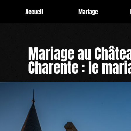
Aller
Accueil
Mariage
au
contenu
Mariage au
Châtea
Charente : le mari